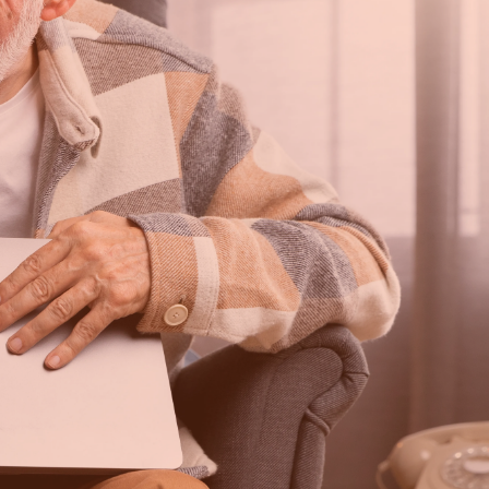
isarts, als ze bijvoorbeeld
itten, pestgedrag meemaken
ren. Dit is een veilige
De praktijkondersteuner kan
n, als meer nodig is.
lende zelfhulptraingen aan.
bt, maar hier nog niet met
kan een zelfhulptraining je
n de zelfhulptrainingen.