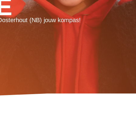
E
io Oosterhout (NB) jouw kompas!