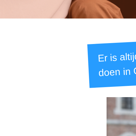
Er is alti
doen in 