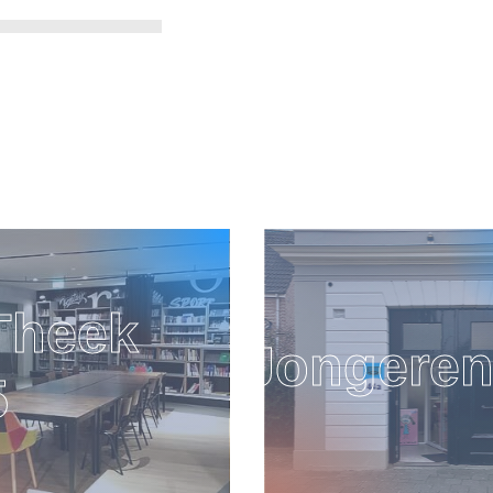
erenwerk
Moov