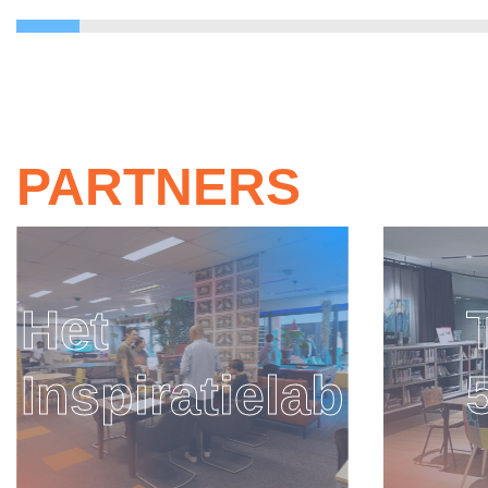
PARTNERS
Theek
Jong
5