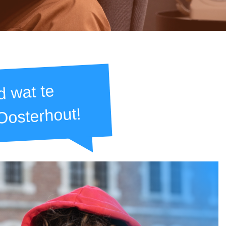
jd wat te
Oosterhout!