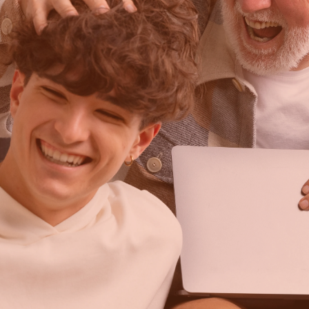
18 jaar terecht via hun hu
niet lekker in hun vel z
of spanning of stress erva
omgeving om te praten. 
jongeren ook doorverwijze
Ook biedt Zorroo verschil
Als je ergens last van he
iemand over wilt praten, 
helpen. Op
deze site
staa