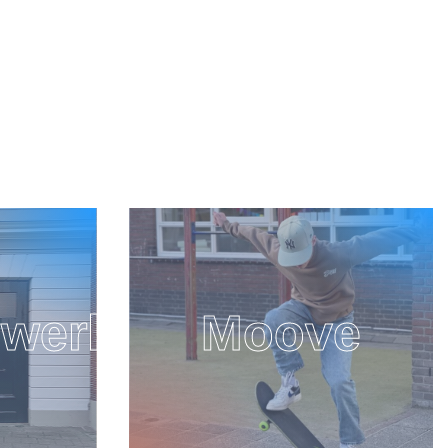
e
GGD