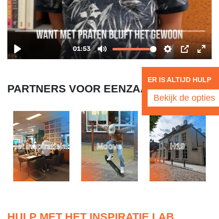
ER IS ALTIJD HULP
PARTNERS VOOR EENZAAMHEID
Bekijk de opties
Het Inspiratielab
Moove
H19
HULP MET HET INSPIRATIE LAB