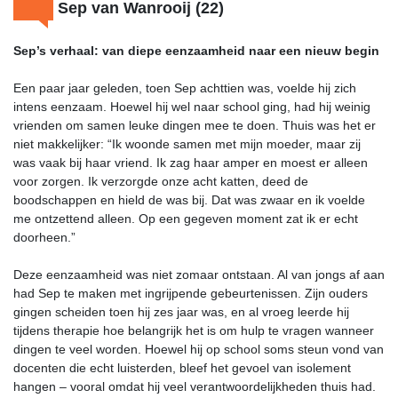
Sep van Wanrooij (22)
Sep’s verhaal: van diepe eenzaamheid naar een nieuw begin
Een paar jaar geleden, toen Sep achttien was, voelde hij zich
intens eenzaam. Hoewel hij wel naar school ging, had hij weinig
vrienden om samen leuke dingen mee te doen. Thuis was het er
niet makkelijker: “Ik woonde samen met mijn moeder, maar zij
was vaak bij haar vriend. Ik zag haar amper en moest er alleen
voor zorgen. Ik verzorgde onze acht katten, deed de
boodschappen en hield de was bij. Dat was zwaar en ik voelde
me ontzettend alleen. Op een gegeven moment zat ik er echt
doorheen.”
Deze eenzaamheid was niet zomaar ontstaan. Al van jongs af aan
had Sep te maken met ingrijpende gebeurtenissen. Zijn ouders
gingen scheiden toen hij zes jaar was, en al vroeg leerde hij
tijdens therapie hoe belangrijk het is om hulp te vragen wanneer
dingen te veel worden. Hoewel hij op school soms steun vond van
docenten die echt luisterden, bleef het gevoel van isolement
hangen – vooral omdat hij veel verantwoordelijkheden thuis had.